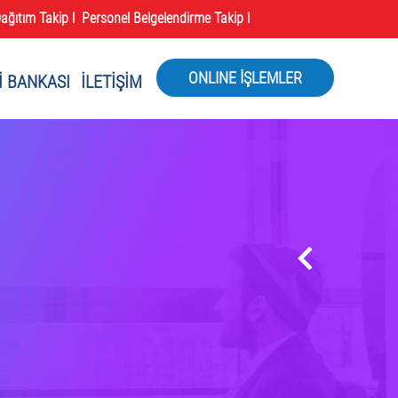
ağıtım Takip l
Personel Belgelendirme Takip l
ONLINE İŞLEMLER
İ BANKASI
İLETİŞİM