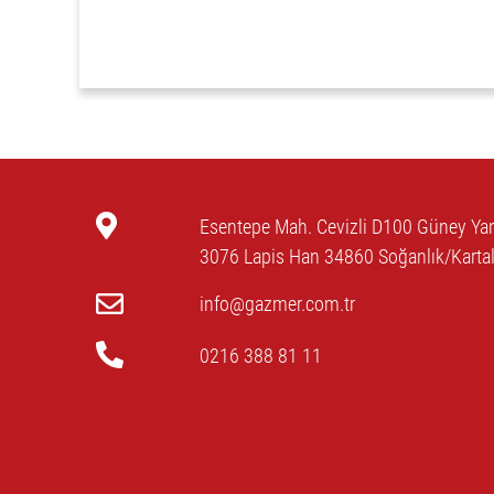
Esentepe Mah. Cevizli D100 Güney Yan
3076 Lapis Han 34860 Soğanlık/Kartal
info@gazmer.com.tr
0216 388 81 11