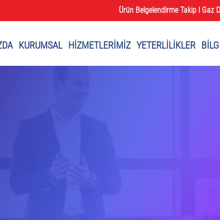
Ürün Belgelendirme Takip l
Gaz D
ZDA
KURUMSAL
HİZMETLERİMİZ
YETERLİLİKLER
BİLG