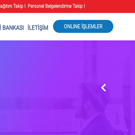
ağıtım Takip l
Personel Belgelendirme Takip l
ONLINE İŞLEMLER
İ BANKASI
İLETİŞİM