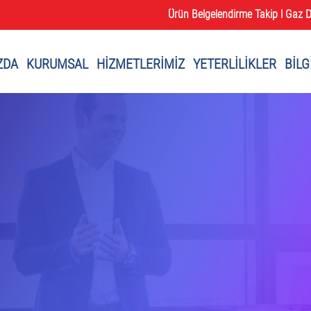
Ürün Belgelendirme Takip l
Gaz D
ZDA
KURUMSAL
HİZMETLERİMİZ
YETERLİLİKLER
BİLG