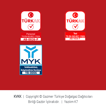
KVKK
|
Copyright © Gazmer Türkiye Doğalgaz Dağıtıcıları
Birliği Gazbir İştirakidir.
|
Yazılım K7