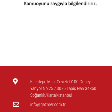
Esentepe Mah. Cevizli D100 Güney
Yanyol No:25 / 3076 Lapis Han 34860
Soğanlık/Kartal/İstanbul
info@gazmer.com.tr