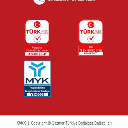
KVKK
|
Copyright © Gazmer Türkiye Doğalgaz Dağıtıcıları