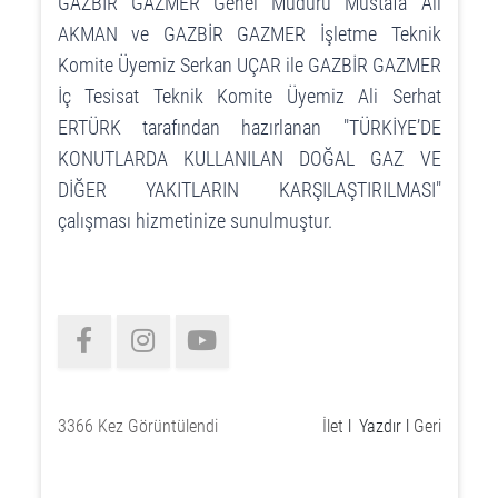
GAZBİR GAZMER Genel Müdürü Mustafa Ali
AKMAN ve GAZBİR GAZMER İşletme Teknik
Komite Üyemiz Serkan UÇAR ile GAZBİR GAZMER
İç Tesisat Teknik Komite Üyemiz Ali Serhat
ERTÜRK tarafından hazırlanan "TÜRKİYE’DE
KONUTLARDA KULLANILAN DOĞAL GAZ VE
DİĞER YAKITLARIN KARŞILAŞTIRILMASI"
çalışması hizmetinize sunulmuştur.
3366 Kez Görüntülendi
İlet
l
Yazdır
l
Geri