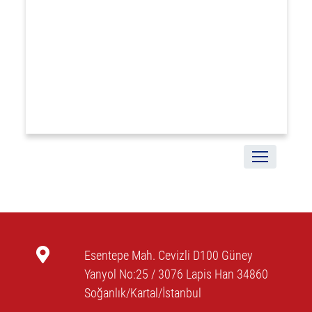
Esentepe Mah. Cevizli D100 Güney
Yanyol No:25 / 3076 Lapis Han 34860
Soğanlık/Kartal/İstanbul