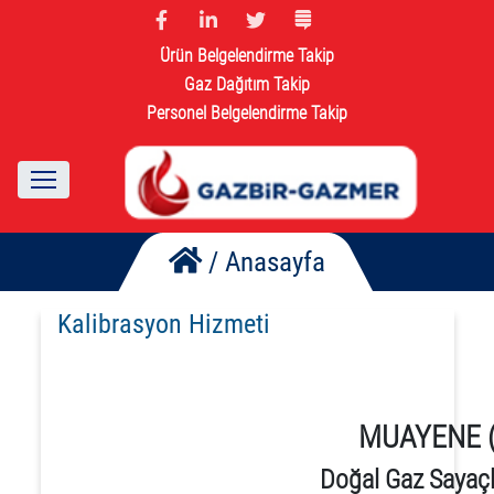
Ürün Belgelendirme Takip
Gaz Dağıtım Takip
Personel Belgelendirme Takip
/
Anasayfa
Kalibrasyon Hizmeti
MUAYENE 
Doğal Gaz Sayaçl