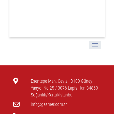
Esentepe Mah. Cevizli D100 Güney
Yanyol No:25 / 3076 Lapis Han 34860
Soğanlık/Kartal/İstanbul
info@gazmer.com.tr