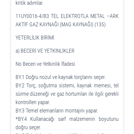
kritik adımlar.
11UY0016-4/B3 TEL ELEKTROTLA METAL –ARK
AKTİF GAZ KAYNAĞI (MAG KAYNAĞI) (135)
YETERLİLİK BİRİMİ
a) BECERİ VE YETKİNLİKLER
No Beceri ve Yetkinlik İfadesi
BY.1 Doğru nozul ve kaynak torçlarını seçer.
BY.2 Torç, soğutma sistemi, kaynak memesi, tel
sürme düzeneği ve gaz hortumları ile ilgili gerekli
kontrolleri yapar.
BY.3 Temel elemanların montajını yapar.
*BY.4 Kullanacağı sarf malzemenin boyutunu
doğru seçer.