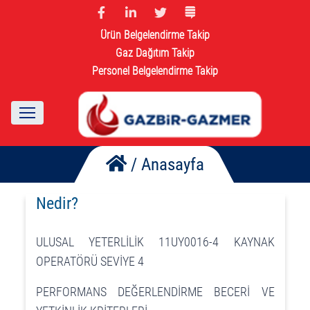
Ürün Belgelendirme Takip
Gaz Dağıtım Takip
Personel Belgelendirme Takip
/
Anasayfa
Nedir?
ULUSAL YETERLİLİK 11UY0016-4 KAYNAK
OPERATÖRÜ SEVİYE 4
PERFORMANS DEĞERLENDİRME BECERİ VE